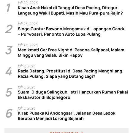
1
Juli 30, 2026
Kisah Anak Nakal di Tanggul Desa Pacing, Ditegur
Langsung Wakil Bupati, Masih Mau Pura-pura Rajin?
2
Juli 25, 2026
Singo Guntur Bawono Mengamuk di Lapangan Gandu
– Purwoasri, Penonton Auto Lupa Pulang
3
Juli 18, 2026
Menikmati Car Free Night di Pesona Kalipacal, Malam
Minggu yang Selalu Bikin Happy
4
Juli 8, 2026
Razia Datang, Prostitusi di Desa Pacing Menghilang,
Razia Pulang, Siapa yang Datang Lagi?
5
Juli 6, 2026
Suami Diduga Selingkuh, Istri Hancurkan Rumah Pakai
Ekskavator di Bojonegoro
6
Juli 5, 2026
Kirab Pusaka Ki Andongsari, Jalanan Desa Ledok
Berubah Menjadi Lorong Sejarah