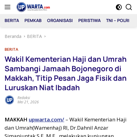
Langsung
ke
konten
BERITA
PEMKAB
ORGANISASI
PERISTIWA
TNI – POLRI
Beranda
BERITA
BERITA
Wakil Kementerian Haji dan Umrah
Sambangi Jamaah Bojonegoro di
Makkah, Titip Pesan Jaga Fisik dan
Luruskan Niat Ibadah
Redaksi
Mei 21, 2026
MAKKAH
upwarta.com/
– Wakil Kementerian Haji
dan Umrah(Wamenhaj) RI, Dr.Dahnil Anzar
Simanjuntak,S.E.,M.E., melakukan kunjungan