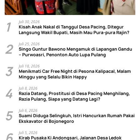
1
Juli 30, 2026
Kisah Anak Nakal di Tanggul Desa Pacing, Ditegur
Langsung Wakil Bupati, Masih Mau Pura-pura Rajin?
2
Juli 25, 2026
Singo Guntur Bawono Mengamuk di Lapangan Gandu
– Purwoasri, Penonton Auto Lupa Pulang
3
Juli 18, 2026
Menikmati Car Free Night di Pesona Kalipacal, Malam
Minggu yang Selalu Bikin Happy
4
Juli 8, 2026
Razia Datang, Prostitusi di Desa Pacing Menghilang,
Razia Pulang, Siapa yang Datang Lagi?
5
Juli 6, 2026
Suami Diduga Selingkuh, Istri Hancurkan Rumah Pakai
Ekskavator di Bojonegoro
6
Juli 5, 2026
Kirab Pusaka Ki Andongsari, Jalanan Desa Ledok