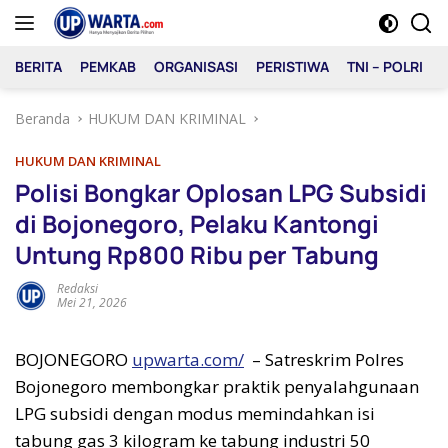
Langsung
ke
konten
BERITA
PEMKAB
ORGANISASI
PERISTIWA
TNI – POLRI
Beranda
HUKUM DAN KRIMINAL
HUKUM DAN KRIMINAL
Polisi Bongkar Oplosan LPG Subsidi
di Bojonegoro, Pelaku Kantongi
Untung Rp800 Ribu per Tabung
Redaksi
Mei 21, 2026
BOJONEGORO
upwarta.com/
– Satreskrim Polres
Bojonegoro membongkar praktik penyalahgunaan
LPG subsidi dengan modus memindahkan isi
tabung gas 3 kilogram ke tabung industri 50