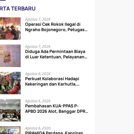
RTA TERBARU
Agustus 7, 2026
Operasi Cek Rokok Ilegal di
Ngraho Bojonegoro, Petugas
Periksa Toko hingga Gudang
Ekspedisi
Agustus 7, 2026
Diduga Ada Permintaan Biaya
di Luar Ketentuan, Pelayanan
Samsat Surabaya Utara
Disorot
Agustus 6, 2026
Perkuat Kolaborasi Hadapi
Kekeringan dan Karhutla,
Polres Jombang Gelar Apel
Siaga Bencana
Agustus 6, 2026
Pembahasan KUA-PPAS P-
APBD 2026 Alot, Banggar DPRD
Bojonegoro Tolak Penurunan
Target PAD Rp15 Miliar
Agustus 6, 2026
PIRAMIDA Perdana, Kapolres