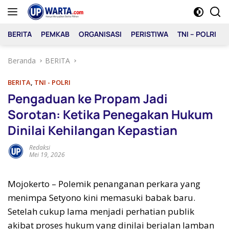
Langsung
ke
konten
BERITA
PEMKAB
ORGANISASI
PERISTIWA
TNI – POLRI
Beranda
BERITA
BERITA
,
TNI - POLRI
Pengaduan ke Propam Jadi
Sorotan: Ketika Penegakan Hukum
Dinilai Kehilangan Kepastian
Redaksi
Mei 19, 2026
Mojokerto – Polemik penanganan perkara yang
menimpa Setyono kini memasuki babak baru.
Setelah cukup lama menjadi perhatian publik
akibat proses hukum yang dinilai berjalan lamban