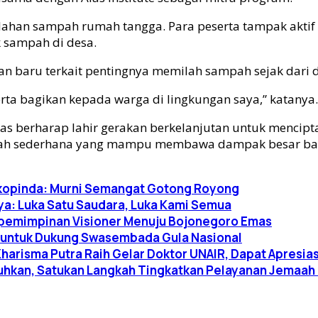
pemilahan sampah rumah tangga. Para peserta tampak akt
 sampah di desa.
an baru terkait pentingnya memilah sampah sejak dari
erta bagikan kepada warga di lingkungan saya,” katanya.
as berharap lahir gerakan berkelanjutan untuk mencipta
gkah sederhana yang mampu membawa dampak besar bagi
ekopinda: Murni Semangat Gotong Royong
ya: Luka Satu Saudara, Luka Kami Semua
epemimpinan Visioner Menuju Bojonegoro Emas
bu untuk Dukung Swasembada Gula Nasional
risma Putra Raih Gelar Doktor UNAIR, Dapat Apresias
hkan, Satukan Langkah Tingkatkan Pelayanan Jemaah 