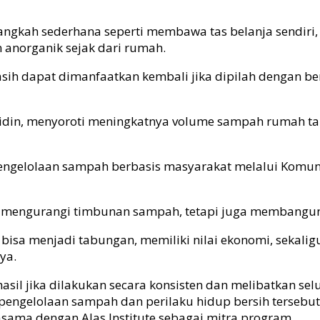
langkah sederhana seperti membawa tas belanja sendi
anorganik sejak dari rumah.
h dapat dimanfaatkan kembali jika dipilah dengan ben
bidin, menyoroti meningkatnya volume sampah rumah ta
pengelolaan sampah berbasis masyarakat melalui Kom
 mengurangi timbunan sampah, tetapi juga membangun 
 bisa menjadi tabungan, memiliki nilai ekonomi, sekalig
ya.
il jika dilakukan secara konsisten dan melibatkan selu
engelolaan sampah dan perilaku hidup bersih tersebut
ama dengan Alas Institute sebagai mitra program.