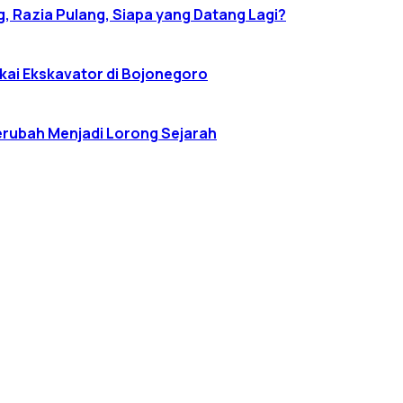
g, Razia Pulang, Siapa yang Datang Lagi?
kai Ekskavator di Bojonegoro
erubah Menjadi Lorong Sejarah