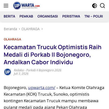
Langsung
ke
konten
BERITA
PEMKAB
ORGANISASI
PERISTIWA
TNI – POLRI
Beranda
OLAHRAGA
OLAHRAGA
Kecamatan Trucuk Optimistis Raih
Medali di Porkab II Bojonegoro,
Andalkan Cabor Individu
Redaksi
-
Porkab II Bojonegoro 2026
Juli 3, 2026
Bojonegoro,
upwarta.com/
– Ketua Komite Olahraga
Kecamatan (KOK) Trucuk, Sunoko, optimistis
kontingen Kecamatan Trucuk mampu membawa
pulang medali pada ajang Pekan Olahraga