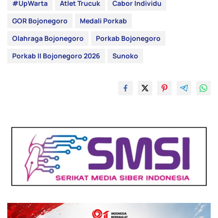
#UpWarta
Atlet Trucuk
Cabor Individu
GOR Bojonegoro
Medali Porkab
Olahraga Bojonegoro
Porkab Bojonegoro
Porkab II Bojonegoro 2026
Sunoko