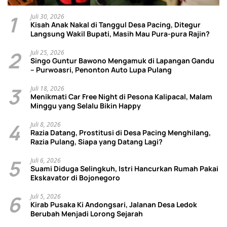
1
Juli 30, 2026
Kisah Anak Nakal di Tanggul Desa Pacing, Ditegur
Langsung Wakil Bupati, Masih Mau Pura-pura Rajin?
2
Juli 25, 2026
Singo Guntur Bawono Mengamuk di Lapangan Gandu
– Purwoasri, Penonton Auto Lupa Pulang
3
Juli 18, 2026
Menikmati Car Free Night di Pesona Kalipacal, Malam
Minggu yang Selalu Bikin Happy
4
Juli 8, 2026
Razia Datang, Prostitusi di Desa Pacing Menghilang,
Razia Pulang, Siapa yang Datang Lagi?
5
Juli 6, 2026
Suami Diduga Selingkuh, Istri Hancurkan Rumah Pakai
Ekskavator di Bojonegoro
6
Juli 5, 2026
Kirab Pusaka Ki Andongsari, Jalanan Desa Ledok
Berubah Menjadi Lorong Sejarah