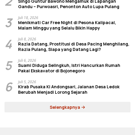
2
Singo Guntur Bawono Mengamuk di Lapangan
Gandu – Purwoasri, Penonton Auto Lupa Pulang
3
Juli 18, 2026
Menikmati Car Free Night di Pesona Kalipacal,
Malam Minggu yang Selalu Bikin Happy
4
Juli 8, 2026
Razia Datang, Prostitusi di Desa Pacing Menghilang,
Razia Pulang, Siapa yang Datang Lagi?
5
Juli 6, 2026
Suami Diduga Selingkuh, Istri Hancurkan Rumah
Pakai Ekskavator di Bojonegoro
6
Juli 5, 2026
Kirab Pusaka Ki Andongsari, Jalanan Desa Ledok
Berubah Menjadi Lorong Sejarah
Selengkapnya