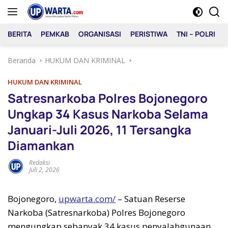
Langsung
ke
konten
BERITA
PEMKAB
ORGANISASI
PERISTIWA
TNI – POLRI
Beranda
HUKUM DAN KRIMINAL
HUKUM DAN KRIMINAL
Satresnarkoba Polres Bojonegoro
Ungkap 34 Kasus Narkoba Selama
Januari-Juli 2026, 11 Tersangka
Diamankan
Redaksi
Juli 2, 2026
Bojonegoro,
upwarta.com/
– Satuan Reserse
Narkoba (Satresnarkoba) Polres Bojonegoro
mengungkap sebanyak 34 kasus penyalahgunaan