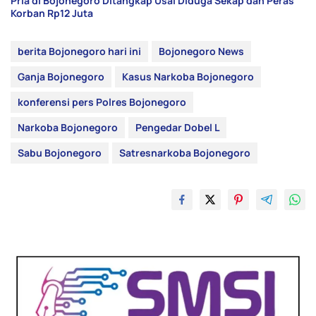
Pria di Bojonegoro Ditangkap Usai Diduga Sekap dan Peras
Korban Rp12 Juta
berita Bojonegoro hari ini
Bojonegoro News
Ganja Bojonegoro
Kasus Narkoba Bojonegoro
konferensi pers Polres Bojonegoro
Narkoba Bojonegoro
Pengedar Dobel L
Sabu Bojonegoro
Satresnarkoba Bojonegoro