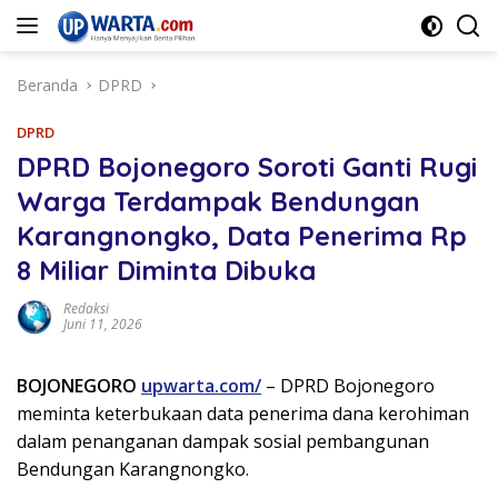
Langsung
ke
konten
Beranda
DPRD
DPRD
DPRD Bojonegoro Soroti Ganti Rugi
Warga Terdampak Bendungan
Karangnongko, Data Penerima Rp
8 Miliar Diminta Dibuka
Redaksi
Juni 11, 2026
BOJONEGORO
upwarta.com/
– DPRD Bojonegoro
meminta keterbukaan data penerima dana kerohiman
dalam penanganan dampak sosial pembangunan
Bendungan Karangnongko.