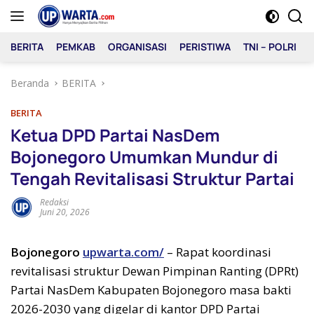
Langsung
ke
konten
BERITA
PEMKAB
ORGANISASI
PERISTIWA
TNI – POLRI
Beranda
BERITA
BERITA
Ketua DPD Partai NasDem
Bojonegoro Umumkan Mundur di
Tengah Revitalisasi Struktur Partai
Redaksi
Juni 20, 2026
Bojonegoro
upwarta.com/
– Rapat koordinasi
revitalisasi struktur Dewan Pimpinan Ranting (DPRt)
Partai NasDem Kabupaten Bojonegoro masa bakti
2026-2030 yang digelar di kantor DPD Partai