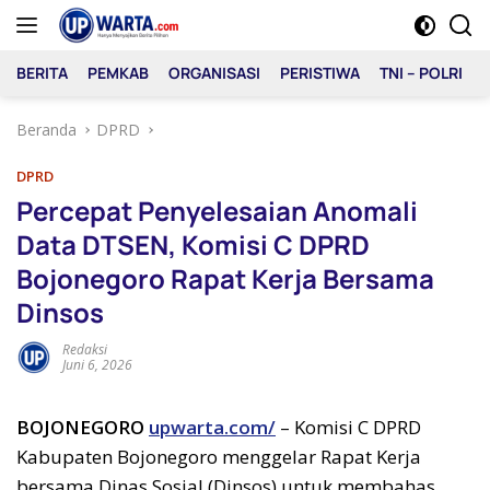
Langsung
ke
konten
BERITA
PEMKAB
ORGANISASI
PERISTIWA
TNI – POLRI
Beranda
DPRD
DPRD
Percepat Penyelesaian Anomali
Data DTSEN, Komisi C DPRD
Bojonegoro Rapat Kerja Bersama
Dinsos
Redaksi
Juni 6, 2026
BOJONEGORO
upwarta.com/
– Komisi C DPRD
Kabupaten Bojonegoro menggelar Rapat Kerja
bersama Dinas Sosial (Dinsos) untuk membahas