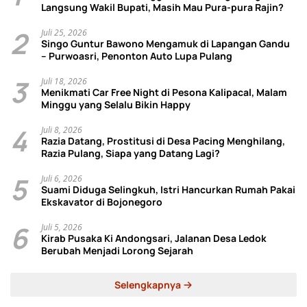
Langsung Wakil Bupati, Masih Mau Pura-pura Rajin?
2
Juli 25, 2026
Singo Guntur Bawono Mengamuk di Lapangan Gandu
– Purwoasri, Penonton Auto Lupa Pulang
3
Juli 18, 2026
Menikmati Car Free Night di Pesona Kalipacal, Malam
Minggu yang Selalu Bikin Happy
4
Juli 8, 2026
Razia Datang, Prostitusi di Desa Pacing Menghilang,
Razia Pulang, Siapa yang Datang Lagi?
5
Juli 6, 2026
Suami Diduga Selingkuh, Istri Hancurkan Rumah Pakai
Ekskavator di Bojonegoro
6
Juli 5, 2026
Kirab Pusaka Ki Andongsari, Jalanan Desa Ledok
Berubah Menjadi Lorong Sejarah
Selengkapnya