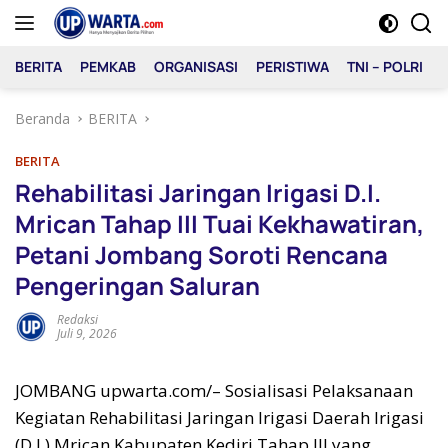
Langsung
ke
konten
BERITA
PEMKAB
ORGANISASI
PERISTIWA
TNI – POLRI
Beranda
BERITA
BERITA
Rehabilitasi Jaringan Irigasi D.I.
Mrican Tahap III Tuai Kekhawatiran,
Petani Jombang Soroti Rencana
Pengeringan Saluran
Redaksi
Juli 9, 2026
JOMBANG upwarta.com/– Sosialisasi Pelaksanaan
Kegiatan Rehabilitasi Jaringan Irigasi Daerah Irigasi
(D.I.) Mrican Kabupaten Kediri Tahap III yang