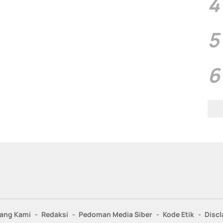
4
5
6
ang Kami
Redaksi
Pedoman Media Siber
Kode Etik
Discl