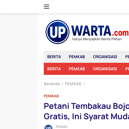
Langsung
ke
konten
BERITA
PEMKAB
ORGANISASI
P
BERITA
PEMKAB
ORGANISASI
P
Beranda
PEMKAB
PEMKAB
Petani Tembakau Bojo
Gratis, Ini Syarat Mu
Redaksi