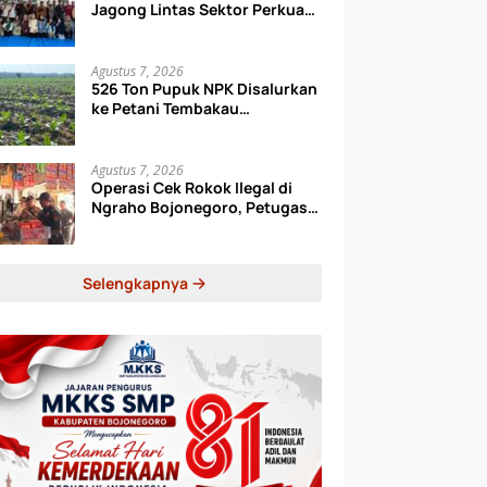
Jagong Lintas Sektor Perkuat
Tata Kelola Pengelolaan
Sampah di Bojonegoro
Agustus 7, 2026
526 Ton Pupuk NPK Disalurkan
ke Petani Tembakau
Bojonegoro, Sasar 3.011
Hektare
Agustus 7, 2026
Operasi Cek Rokok Ilegal di
Ngraho Bojonegoro, Petugas
Periksa Toko hingga Gudang
Ekspedisi
Selengkapnya