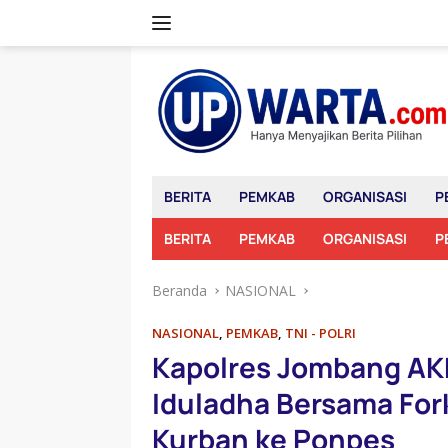
Langsung
ke
konten
BERITA
PEMKAB
ORGANISASI
P
BERITA
PEMKAB
ORGANISASI
P
Beranda
NASIONAL
NASIONAL
,
PEMKAB
,
TNI - POLRI
Kapolres Jombang AKB
Iduladha Bersama Fo
Kurban ke Ponpes