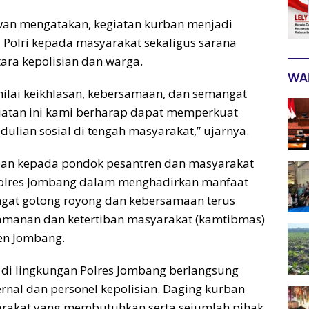
wan mengatakan, kegiatan kurban menjadi
l Polri kepada masyarakat sekaligus sarana
ra kepolisian dan warga.
WA
lai keikhlasan, kebersamaan, dan semangat
iatan ini kami berharap dapat memperkuat
ulian sosial di tengah masyarakat,” ujarnya.
ban kepada pondok pesantren dan masyarakat
olres Jombang dalam menghadirkan manfaat
ngat gotong royong dan kebersamaan terus
eamanan dan ketertiban masyarakat (kamtibmas)
en Jombang.
di lingkungan Polres Jombang berlangsung
ernal dan personel kepolisian. Daging kurban
arakat yang membutuhkan serta sejumlah pihak