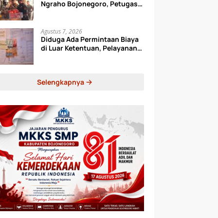
Ngraho Bojonegoro, Petugas
Periksa Toko hingga Gudang
Ekspedisi
Agustus 7, 2026
Diduga Ada Permintaan Biaya
di Luar Ketentuan, Pelayanan
Samsat Surabaya Utara
Disorot
Selengkapnya