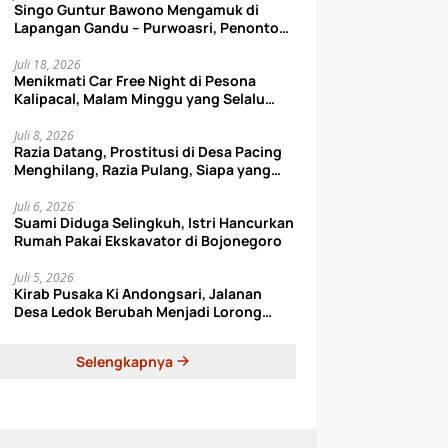
Singo Guntur Bawono Mengamuk di
Lapangan Gandu – Purwoasri, Penonton
Auto Lupa Pulang
Juli 18, 2026
Menikmati Car Free Night di Pesona
Kalipacal, Malam Minggu yang Selalu
Bikin Happy
Juli 8, 2026
Razia Datang, Prostitusi di Desa Pacing
Menghilang, Razia Pulang, Siapa yang
Datang Lagi?
Juli 6, 2026
Suami Diduga Selingkuh, Istri Hancurkan
Rumah Pakai Ekskavator di Bojonegoro
Juli 5, 2026
Kirab Pusaka Ki Andongsari, Jalanan
Desa Ledok Berubah Menjadi Lorong
Sejarah
Selengkapnya