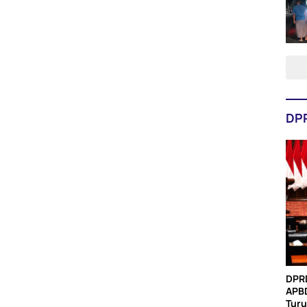
DP
DPR
APBD
Tur