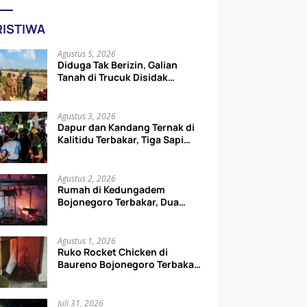
RISTIWA
Agustus 5, 2026
Diduga Tak Berizin, Galian
Tanah di Trucuk Disidak
Wabup Bojonegoro, Aktivitas
Langsung Dihentikan
Agustus 3, 2026
Dapur dan Kandang Ternak di
Kalitidu Terbakar, Tiga Sapi
Berhasil Diselamatkan
Agustus 2, 2026
Rumah di Kedungadem
Bojonegoro Terbakar, Dua
Motor Hangus
Agustus 1, 2026
Ruko Rocket Chicken di
Baureno Bojonegoro Terbakar,
Diduga Akibat Korsleting
Listrik
Juli 31, 2026