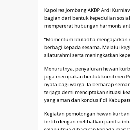
Kapolres Jombang AKBP Ardi Kurnia
bagian dari bentuk kepedulian sosia
mempererat hubungan harmonis anta
“Momentum Iduladha mengajarkan ni
berbagi kepada sesama. Melalui keg
silaturahmi serta meningkatkan keped
Menurutnya, penyaluran hewan kur
juga merupakan bentuk komitmen P
nyata bagi warga. Ia berharap sema
terjaga demi menciptakan situasi k
yang aman dan kondusif di Kabupat
Kegiatan pemotongan hewan kurban 
tertib dengan melibatkan panitia int
selanjutnya dibagikan kepada masy