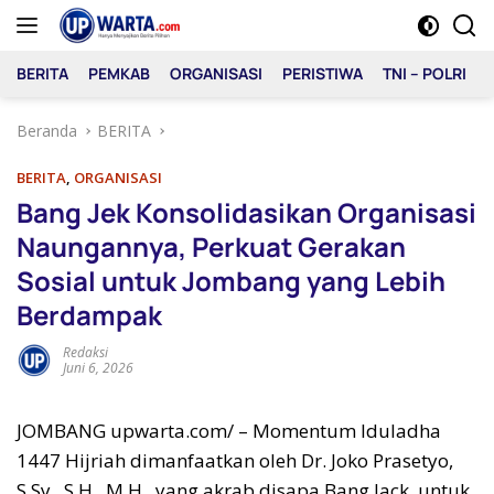
Langsung
ke
konten
BERITA
PEMKAB
ORGANISASI
PERISTIWA
TNI – POLRI
Beranda
BERITA
BERITA
,
ORGANISASI
Bang Jek Konsolidasikan Organisasi
Naungannya, Perkuat Gerakan
Sosial untuk Jombang yang Lebih
Berdampak
Redaksi
Juni 6, 2026
JOMBANG upwarta.com/ – Momentum Iduladha
1447 Hijriah dimanfaatkan oleh Dr. Joko Prasetyo,
S.Sy., S.H., M.H., yang akrab disapa Bang Jack, untuk