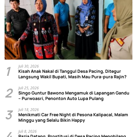
1
Juli 30, 2026
Kisah Anak Nakal di Tanggul Desa Pacing, Ditegur
Langsung Wakil Bupati, Masih Mau Pura-pura Rajin?
2
Juli 25, 2026
Singo Guntur Bawono Mengamuk di Lapangan Gandu
– Purwoasri, Penonton Auto Lupa Pulang
3
Juli 18, 2026
Menikmati Car Free Night di Pesona Kalipacal, Malam
Minggu yang Selalu Bikin Happy
4
Juli 8, 2026
Razia Datang, Prostitusi di Desa Pacing Menghilang,