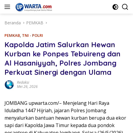
Langsung
ke
konten
Beranda
PEMKAB
PEMKAB
,
TNI - POLRI
Kapolda Jatim Salurkan Hewan
Kurban ke Ponpes Tebuireng dan
Al Hasaniyyah, Polres Jombang
Perkuat Sinergi dengan Ulama
Redaksi
Mei 26, 2026
JOMBANG upwarta.com/– Menjelang Hari Raya
Iduladha 1447 Hijriah, jajaran Polres Jombang
menyalurkan bantuan hewan kurban berupa dua ekor
sapi dari Kapolda Jawa Timur kepada dua pondok
pesantren di Kabupaten Jombang, Selasa (26/5/2026)